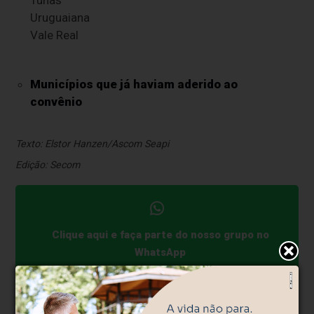
Uruguaiana
Vale Real
Municípios que já haviam aderido ao
convênio
Texto: Elstor Hanzen/Ascom Seapi
Edição: Secom
Clique aqui e faça parte do nosso grupo no
WhatsApp