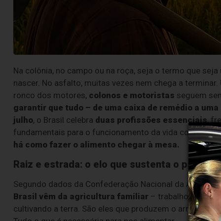
Na colônia, no campo ou na roça, seja o termo que seja
nascer. No asfalto, muitas vezes nem chega a terminar. U
ronco dos motores,
colonos e motoristas
seguem se
garantir que tudo – de uma caixa de remédio a uma
julho
, o Brasil celebra
duas profissões essenciais
, f
fundamentais para o funcionamento da vida cotidiana.
há como fazer o alimento chegar à mesa.
Raiz e estrada: o elo que sustenta o país
Segundo dados da Confederação Nacional da Agricultu
Brasil vêm da agricultura familiar
– trabalho feito, n
cultivando a terra. São eles que produzem o arroz, o feijã