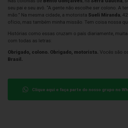
Nas colônias de
Bento Gonçalves
, na
Serra Gaúcha
, 
seu pai e seu avô. “A gente não escolhe ser colono. A t
mão.” Na mesma cidade, a motorista
Sueli Miranda
, 4
ofício, mas também minha missão. Tem coisa nossa que 
Histórias como essas cruzam o país diariamente, muitas
com todas as letras:
Obrigado, colono. Obrigado, motorista.
Vocês são o
Brasil.
Clique aqui e faça parte do nosso grupo no W