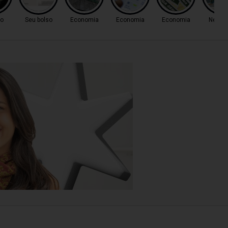
ro
Seu bolso
Economia
Economia
Economia
Negóc