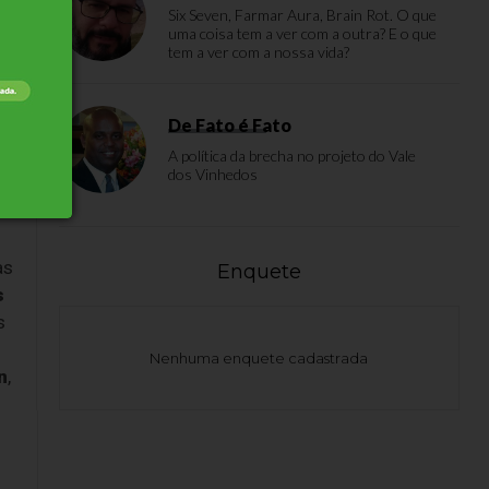
Six Seven, Farmar Aura, Brain Rot. O que
uma coisa tem a ver com a outra? E o que
s
tem a ver com a nossa vida?
De Fato é Fato
A política da brecha no projeto do Vale
dos Vinhedos
as
Enquete
s
s
Nenhuma enquete cadastrada
n
,