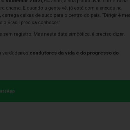
seu
Valdemar Zorzi
, 64 anos, ainda planta uvas como fazia
erra chama. E quando a gente vê, já está com a enxada na
2, carrega caixas de suco para o centro do país. “Dirigir é me
o Brasil precisa conhecer.”
 sem registro. Mas nesta data simbólica, é preciso dizer,
s verdadeiros
condutores da vida e do progresso do
hatsApp