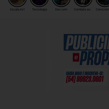
Escala 6x1
Tecnologia
Deu ruim
Combate ao Tráfico
Conscien