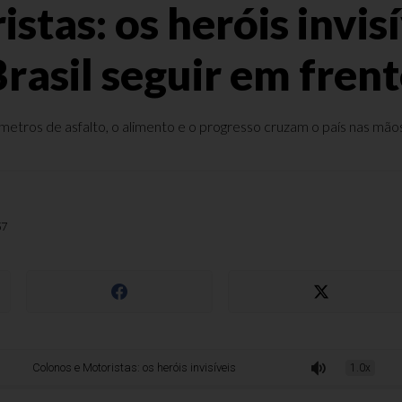
stas: os heróis invis
rasil seguir em fren
lômetros de asfalto, o alimento e o progresso cruzam o país nas mã
57
onos e Motoristas: os heróis invisíveis que fazem o Brasil seguir em frente
1.0x