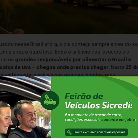
 usado nesse Brasil afora, o dia começa sempre antes do so
m planta, o outro leva. Entre o silêncio das lavouras e o
ndo os
grandes responsáveis por alimentar o Brasil e
 caixa de uva – chegue onde precisa chegar
. Neste
25 d
requentemente invisíveis nas grandes cidades, mas
Sem o colono, não há o que comer. Sem o motorista, nã
ra (CNA), mais de
70% dos alimentos consumidos no
a maioria das vezes, por
colonos
que passam gerações
o, as frutas, os legumes, os queijos, os ovos, o leite, o pão.