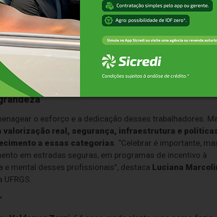
posto aos perigos das estradas brasileiras, que
encara dia
eiras e dificuldades
, para garantir que esses produtos
os hospitais. “É um trabalho que ninguém vê, mas que
demais e a estrada bloqueia, todo mundo sente. Mas pouca
diferença”, diz
Marcos Augusto Oliveira
, caminhoneiro há
ua trajetória profissional.
 grandeza
omenagear o esforço e a dedicação desses trabalhadores. M
a valorização real, segurança, infraestrutura e política
hecimento a essas categorias
. “Celebrar é importante, ma
imento em estradas seguras, em programas de incentivo à
ca e mental desses profissionais”, destaca
Luciana Marcoli
da UFRGS.
r