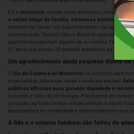
Tudo o que é necessária para nos alimentar.
E é o
motorista
, muitas vezes autônomo, solitário e ex
e noites longe da família, atravessa estados, front
estejam nas feiras, nos supermercados, nas escolas e n
sustenta tudo. Quando falta o diesel ou quando chove 
gente lembra que tem alguém ali, no volante, fazendo a 
27 anos, que cruzou 23 estados brasileiros ao longo de s
Um agradecimento ainda pequeno diante da
O
Dia do Colono e do Motorista
foi instituído para h
especialistas, lideranças rurais e sindicais alertam:
falt
públicas eficazes para garantir dignidade e recon
é preciso ir além da simbologia. Precisamos de invest
produção agrícola familiar e mais atenção à saúde físi
pesquisadora em mobilidade e desenvolvimento rural 
A lida e o volante também são feitos de amo