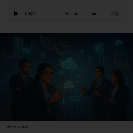
Ouça:
Área de TI tem mudado o cenário na Améric
1.0x
Serverspace