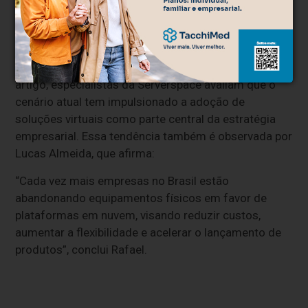
Conformidade com a LGPD;
Automação de tarefas rotineiras.
Com base nos pontos abordados ao longo deste
artigo, especialistas da Serverspace avaliam que o
cenário atual tem impulsionado a adoção de
soluções virtuais como parte central da estratégia
empresarial. Essa tendência também é observada por
Lucas Almeida, que afirma:
“Cada vez mais empresas no Brasil estão
abandonando equipamentos físicos em favor de
plataformas em nuvem, visando reduzir custos,
aumentar a flexibilidade e acelerar o lançamento de
produtos”, conclui Rafael.