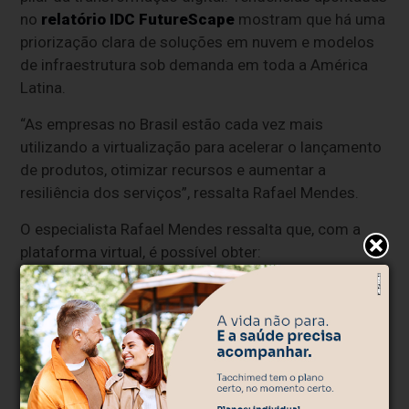
no
relatório IDC FutureScape
mostram que há uma
priorização clara de soluções em nuvem e modelos
de infraestrutura sob demanda em toda a América
Latina.
“As empresas no Brasil estão cada vez mais
utilizando a virtualização para acelerar o lançamento
de produtos, otimizar recursos e aumentar a
resiliência dos serviços”, ressalta Rafael Mendes.
O especialista Rafael Mendes ressalta que, com a
plataforma virtual, é possível obter:
Lançamento rápido de produtos no mercado;
Gerenciamento centralizado;
Alta disponibilidade e redundância;