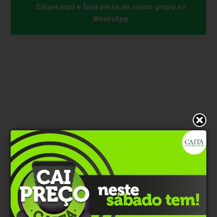
Clique aqui e faça parte do nosso grupo no
WhatsApp
* O conteúdo de cada comentário é de responsabilidade de quem