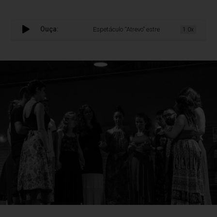
Ouça:
Espetáculo “Atrevo” estreia nesta sexta e sába
1.0x