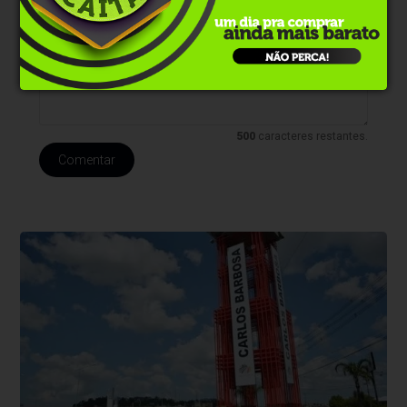
realizá-lo. Nos reservamos ao direito de reprovar ou eliminar
comentários em desacordo com o propósito do site ou que
contenham palavras ofensivas.
500
caracteres restantes.
Comentar