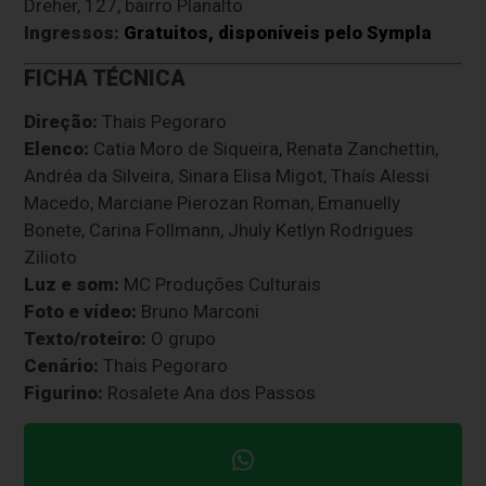
Dreher, 127, bairro Planalto
Ingressos:
Gratuitos, disponíveis pelo Sympla
FICHA TÉCNICA
Direção:
Thais Pegoraro
Elenco:
Catia Moro de Siqueira, Renata Zanchettin,
Andréa da Silveira, Sinara Elisa Migot, Thaís Alessi
Macedo, Marciane Pierozan Roman, Emanuelly
Bonete, Carina Follmann, Jhuly Ketlyn Rodrigues
Zilioto
Luz e som:
MC Produções Culturais
Foto e vídeo:
Bruno Marconi
Texto/roteiro:
O grupo
Cenário:
Thais Pegoraro
Figurino:
Rosalete Ana dos Passos