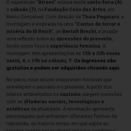
O espetáculo
“Atrevo”
estreia nesta
sexta-feira (6)
e
sábado (7)
, na
Fundação Casa das Artes
, em
Bento Gonçalves. Com direção de
Thais Pegoraro
, a
montagem é inspirada na obra
“Contos de terror e
miséria do III Reich”
, de
Bertolt Brecht
, e propõe
uma reflexão sobre as
opressões do presente
,
tendo como foco a
experiência feminina
. A
montagem tem apresentações às
15h e 20h nesta
sexta, 6
, e
19h no sábado, 7.
Os ingressos são
gratuitos e podem ser adquiridos clicando aqui
.
No palco, nove atrizes interpretam histórias que
entrelaçam o passado e o presente. A partir dos
relatos ambientados no
nazismo
, surgem conexões
com as
ditaduras sociais, tecnológicas e
estéticas
da atualidade. A encenação apresenta
personagens que enfrentam diferentes formas de
repressão, ao mesmo tempo em que expõe as
tensões vividas por mulheres em seus cotidianos.