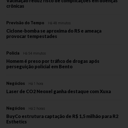
Vacinação reduz risco de complicações em doenças
crônicas
Previsão do Tempo
Há 48 minutos
Ciclone-bomba se aproxima do RS e ameaça
provocar tempestades
Polícia
Há 54 minutos
Homem é preso por tráfico de drogas após
perseguição policial em Bento
Negócios
Há 1 hora
Laser de CO2 Neoxel ganha destaque com Xuxa
Negócios
Há 2 horas
BuyCo estrutura captação de R$ 1,5 milhão para R2
Esthetics