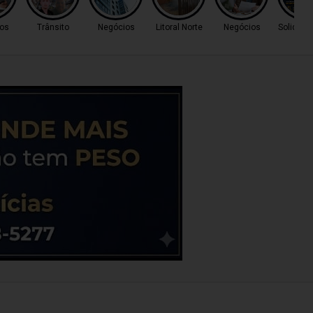
os
Trânsito
Negócios
Litoral Norte
Negócios
Solidari