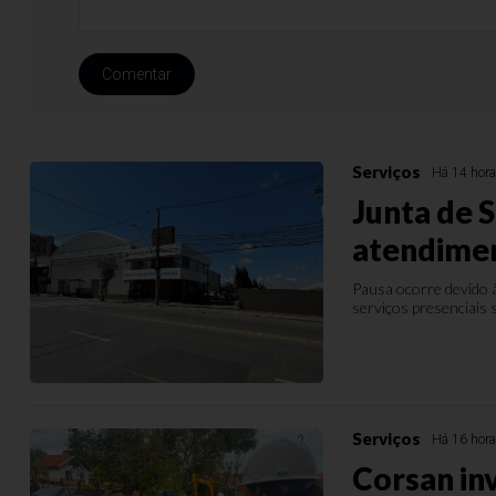
Comentar
Serviços
Há 14 hor
Junta de 
atendimen
Pausa ocorre devido 
serviços presenciais
Serviços
Há 16 hor
Corsan in