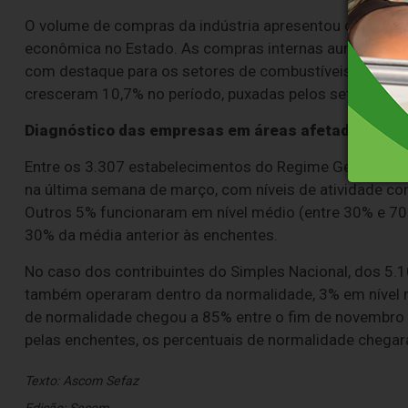
O volume de compras da indústria apresentou crescime
econômica no Estado. As compras internas aumentara
com destaque para os setores de combustíveis (90,7%) 
cresceram 10,7% no período, puxadas pelos setores de 
Diagnóstico das empresas em áreas afetadas pela
Entre os 3.307 estabelecimentos do Regime Geral local
na última semana de março, com níveis de atividade co
Outros 5% funcionaram em nível médio (entre 30% e 70%
30% da média anterior às enchentes.
No caso dos contribuintes do Simples Nacional, dos 5.
também operaram dentro da normalidade, 3% em nível m
de normalidade chegou a 85% entre o fim de novembro 
pelas enchentes, os percentuais de normalidade chegar
Texto: Ascom Sefaz