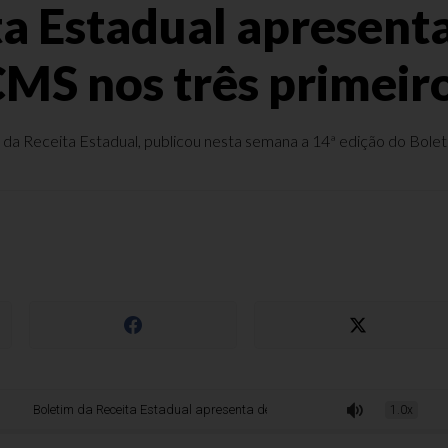
ta Estadual apresen
CMS nos três primeir
 da Receita Estadual, publicou nesta semana a 14ª edição do Boletim
tim da Receita Estadual apresenta desempenho das empresas e do ICMS nos t
1.0x