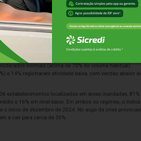
nto, indicando um possível aquecimento da atividade
m 16,9% em março de 2025 em relação a março de 2024,
e eletroeletrônicos (43,3%). Já as compras interestaduais
agroindústria (34,3%) e alimentos (30,2%).
s enchentes
izados em áreas atingidas pelas enchentes, 81% operaram,
nsiderados normais (acima de 70% do volume habitual).
) e 14% registraram atividade baixa, com vendas abaixo d
106 estabelecimentos localizados em áreas inundadas, 81%
édio e 16% em nível baixo. Em ambos os regimes, o índice
e o início de dezembro de 2024. No auge da crise provoca
am a cair para cerca de 30%.