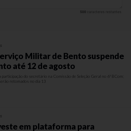
500
caracteres restantes.
as
Serviço Militar de Bento suspende
to até 12 de agosto
à participação do secretário na Comissão de Seleção Geral no 6º BCom;
 serão retomados no dia 13
as
veste em plataforma para