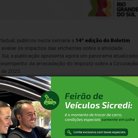
stadual, publicou nesta semana a
14ª edição do Boletim
a avaliar os impactos das enchentes sobre a atividade
 Sul, a publicação apresenta agora um panorama atualizado
esempenho da arrecadação do Imposto sobre a Circulação
 de 2025.
cha registraram queda de 0,8% em março, na comparação co
ores retrações ocorreram nos segmentos de papel (-12,2%)
do, destacaram-se positivamente os setores de insumos
icos (9,0%).
mercializações foram observados no Celeiro (45,9%), Jacuí
 as quedas mais expressivas ocorreram no Vale do Caí