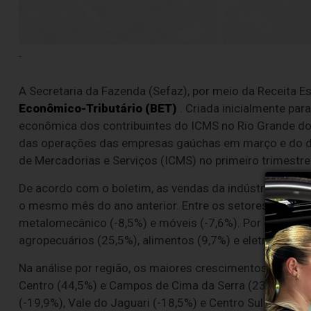
-
A Secretaria da Fazenda (Sefaz), por meio da Receita E
Econômico-Tributário (BET)
. Criada inicialmente par
econômica dos contribuintes do ICMS no Rio Grande do
das operações das empresas gaúchas em março e do d
de Mercadorias e Serviços (ICMS) no primeiro trimestre
De acordo com o boletim, as vendas da indústria gaú
o mesmo mês do ano anterior. Entre os setores, as mai
metalomecânico (-8,5%) e móveis (-7,6%). Por outro la
agropecuários (25,5%), alimentos (9,7%) e eletroeletrôn
Na análise por região, os maiores crescimentos das co
Centro (44,5%) e Campos de Cima da Serra (23,9%). Já
(-19,9%), Vale do Jaguari (-18,5%) e Centro Sul (-9,1%).