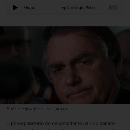
Ouça:
Após cirurgia, Bolsonaro segue na UTI sem p
1.0x
© Tânia Rego/Agência Brasil/Arquivo
O pós-operatório do ex-presidente Jair Bolsonaro