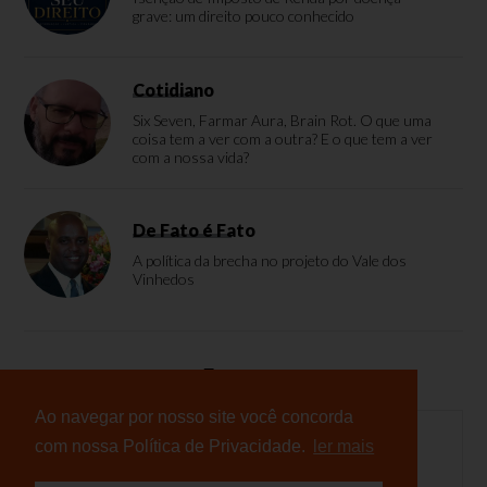
grave: um direito pouco conhecido
Cotidiano
Six Seven, Farmar Aura, Brain Rot. O que uma
coisa tem a ver com a outra? E o que tem a ver
com a nossa vida?
De Fato é Fato
A política da brecha no projeto do Vale dos
Vinhedos
Enquete
Ao navegar por nosso site você concorda
com nossa Política de Privacidade.
ler mais
Nenhuma enquete cadastrada