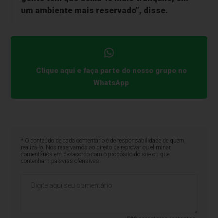
um ambiente mais reservado”, disse.
Clique aqui e faça parte do nosso grupo no
WhatsApp
* O conteúdo de cada comentário é de responsabilidade de quem
realizá-lo. Nos reservamos ao direito de reprovar ou eliminar
comentários em desacordo com o propósito do site ou que
contenham palavras ofensivas.