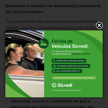
Bolsonaro é mantido em alimentação parenteral,
por via intravenosa.
“O ex-presidente tem uma agenda bastante intensa e
é difícil segurá-lo. Vou tentar segurá-lo, na medida
do possível, mas ele tem o ritmo dele”, destacou
Birolini, ao citar que
objetivo da equipe médica é
que o ex-presidente volte a ter uma vida normal,
sem restrições
.
“Visitas para familiares estão liberadas,
mas conversei com a equipe e com a
Michelle [Bolsonaro, esposa do ex-
presidente] para a gente restringir ao
máximo. Ele gosta muito de falar,
conversar, e esse é o momento em que a
gente tem que deixá-lo mais tranquilo, em