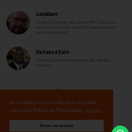
Cotidiano
Six Seven, Farmar Aura, Brain Rot. O que uma
coisa tem a ver com a outra? E o que tem a ver
com a nossa vida?
De Fato é Fato
A política da brecha no projeto do Vale dos
Vinhedos
Enquete
Ao navegar por nosso site você concorda
com nossa Política de Privacidade.
ler mais
Nenhuma enquete cadastrada
Estou de acordo