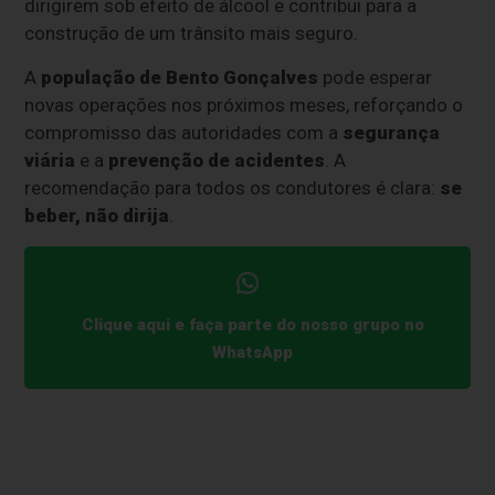
dirigirem sob efeito de álcool e contribui para a
construção de um trânsito mais seguro.
A
população de Bento Gonçalves
pode esperar
novas operações nos próximos meses, reforçando o
compromisso das autoridades com a
segurança
viária
e a
prevenção de acidentes
. A
recomendação para todos os condutores é clara:
se
beber, não dirija
.
Clique aqui e faça parte do nosso grupo no
WhatsApp