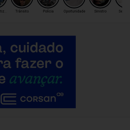
tização
Trânsito
Polícia
Oportunidade
Sinistro
Seu bo