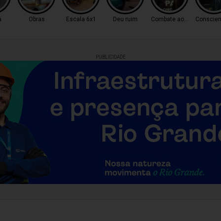
a
Obras
Escala 6x1
Deu ruim
Combate ao Tráfico
Conscien
PUBLICIDADE