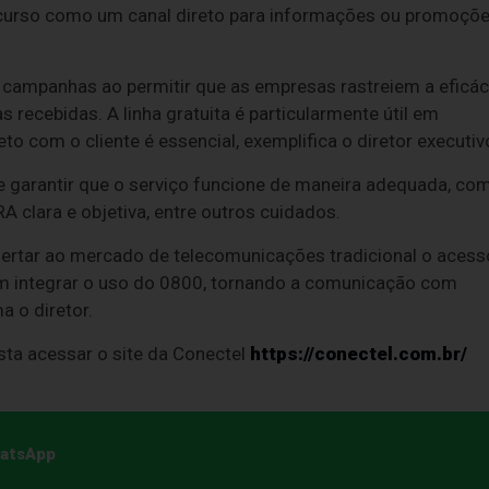
ecurso como um canal direto para informações ou promoçõ
ampanhas ao permitir que as empresas rastreiem a eficác
recebidas. A linha gratuita é particularmente útil em
to com o cliente é essencial, exemplifica o diretor executiv
e garantir que o serviço funcione de maneira adequada, co
 clara e objetiva, entre outros cuidados.
fertar ao mercado de telecomunicações tradicional o acess
m integrar o uso do 0800, tornando a comunicação com
a o diretor.
ta acessar o site da Conectel
https://conectel.com.br/
hatsApp