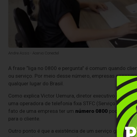
Andre Assis - Acervo Conectel
A frase “liga no 0800 e pergunta” é comum quando clie
ou serviço. Por meio desse número, empresas consegue
qualquer lugar do Brasil.
Como explica Victor Uemura, diretor executivo da Con
uma operadora de telefonia fixa STFC (Serviço Telefôn
fato de uma empresa ter um
número 0800
pode trazer
para o cliente.
Outro ponto é que a existência de um serviço gratuito 