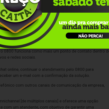
á grande concorrência.
00 torna mais provável que as pessoas entrem em contato. Is
 do consumidor, pois eles tem acesso fácil ao suporte. As
 a disponibilidade”, explica Uemura.
a de contato
el, as empresas podem oferecer uma experiência de
ero 0800 funciona como mais um ponto de contato dentro d
ivos e redes sociais.
chat online, continuar o atendimento pelo 0800 para
receber um e-mail com a confirmação da solução.
telefônico com outros canais de comunicação da empresa,
nichannel [de múltiplos canais] e oferece uma opção
nte com um atendente, com objetivo de garantir uma