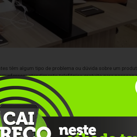
ntes têm algum tipo de problema ou dúvida sobre um produ
m oferecer atendimento telefônico gratuito para pessoas 
ectel Multioperadora, empresa que atua desde 2019 como
ico Fixo Comutado) que fornece linhas de 0800 a empresas,
 também uma imagem de credibilidade e profissionalismo
pode ser um diferencial competitivo importante para quem