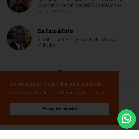
coisa tem a ver com a outra? E o que tem a ver
com a nossa vida?
De Fato é Fato
A política da brecha no projeto do Vale dos
Vinhedos
Enquete
Ao navegar por nosso site você concorda
com nossa Política de Privacidade.
ler mais
Nenhuma enquete cadastrada
Estou de acordo