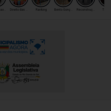
ao Tráfico
Direito das Mulheres
Ranking
Bento Gonçalves
Reconstrução
Trânsi