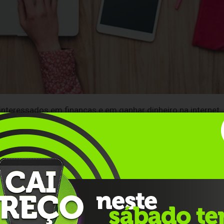
nteressados ​​em finanças e em ganhar dinheiro na internet.
is de ganhar dinheiro online, mas não se preocupe, porque
 claro que não existe uma fórmula mágica para ganhar
 e muito trabalho. Mas se vocês estiverem dispostos a se
12 formas de ganhar dinheiro na internet.
 uma das formas mais populares de ganhar dinheiro na
iros e recebe uma comissão por cada venda realizada atrav
 afiliados disponíveis, como a Hotmart, a Monetizze e a