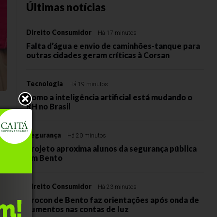
Últimas notícias
Direito Consumidor
Há 17 minutos
Falta d’água e envio de caminhões-tanque para
outras cidades geram críticas à Corsan
Tecnologia
Há 19 minutos
Como a inteligência artificial está mudando o
RH no Brasil
Segurança
Há 20 minutos
Projeto aproxima alunos da segurança pública
em Bento
és
Direito Consumidor
Há 23 minutos
Procon de Bento faz orientações após onda de
aumentos nas contas de luz