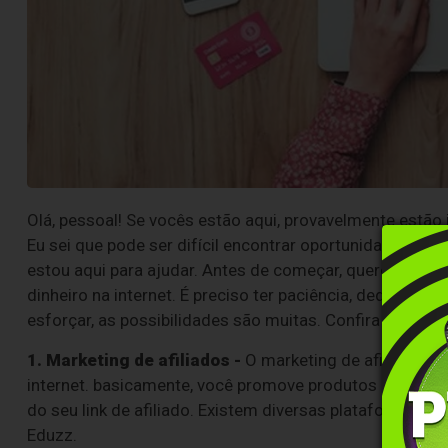
Olá, pessoal! Se vocês estão aqui, provavelmente estão i
Eu sei que pode ser difícil encontrar oportunidades rea
estou aqui para ajudar. Antes de começar, quero deixar
dinheiro na internet. É preciso ter paciência, dedicação
esforçar, as possibilidades são muitas. Confira abaixo 
1. Marketing de afiliados -
O marketing de afiliados é
internet. basicamente, você promove produtos de terce
do seu link de afiliado. Existem diversas plataformas de
Eduzz.