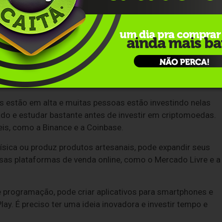
crita, fotografia, design ou edição de vídeo, pode ganhar
ociais. Muitas empresas e empreendedores estão em busca d
igitais, como ebooks, cursos online e templates, é uma das
Você pode criar seu próprio produto ou vender produtos de
zada.
 estão em alta e muitas pessoas estão investindo nelas
do e estudar bastante antes de investir em criptomoedas.
is, como a Binance e a Coinbase.
ísica ou produz produtos artesanais, pode expandir seus
sas plataformas de venda online, como o Mercado Livre e a
 programação, pode criar aplicativos para smartphones e
ay. É preciso ter uma ideia inovadora e investir tempo e