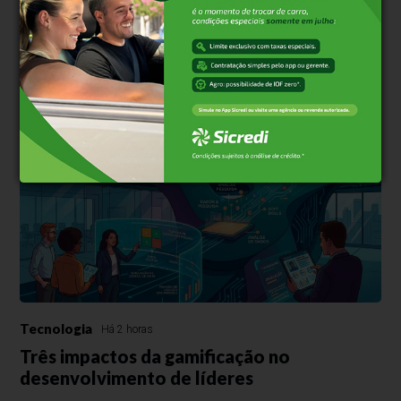
500
caracteres restantes.
Comentar
Tecnologia
Há 2 horas
Três impactos da gamificação no
desenvolvimento de líderes