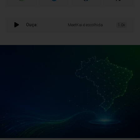
Ouça:
MeetKai é escolhida pelo Serpro para desen
1.0x