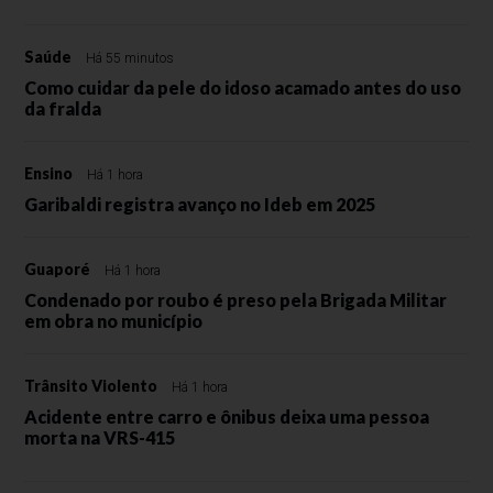
Saúde
Há 55 minutos
Como cuidar da pele do idoso acamado antes do uso
da fralda
Ensino
Há 1 hora
Garibaldi registra avanço no Ideb em 2025
Guaporé
Há 1 hora
Condenado por roubo é preso pela Brigada Militar
em obra no município
Trânsito Violento
Há 1 hora
Acidente entre carro e ônibus deixa uma pessoa
morta na VRS-415