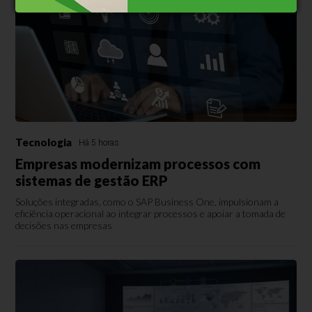
Tecnologia
Há 5 horas
Empresas modernizam processos com
sistemas de gestão ERP
Soluções integradas, como o SAP Business One, impulsionam a
eficiência operacional ao integrar processos e apoiar a tomada de
decisões nas empresas