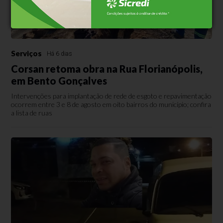
Serviços
Há 6 dias
Corsan retoma obra na Rua Florianópolis,
em Bento Gonçalves
Intervenções para implantação de rede de esgoto e repavimentação
ocorrem entre 3 e 8 de agosto em oito bairros do município; confira
a lista de ruas