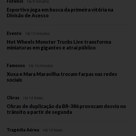
Futebol
Há 9 minutos
Esportivo joga em busca da primeira vitória na
Divisão de Acesso
Evento
Há 10 minutos
Hot Wheels Monster Trucks Live transforma
miniaturas em gigantes e atrai público
Famosos
Há 16 minutos
Xuxa e Mara Maravilha trocam farpas nas redes
sociais
Obras
Há 14 horas
Obras de duplicação da BR-386 provocam desvio no
trânsito a partir de segunda
Tragédia Aérea
Há 14 horas