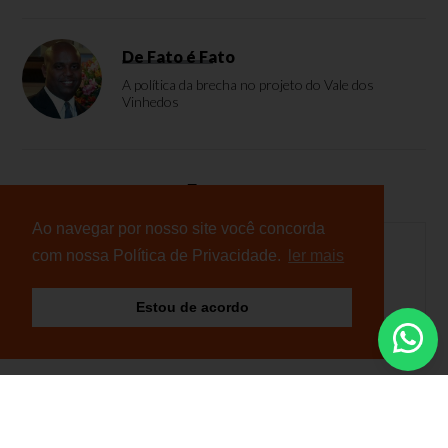
De Fato é Fato
A política da brecha no projeto do Vale dos
Vinhedos
Enquete
Ao navegar por nosso site você concorda
com nossa Política de Privacidade.
ler mais
Nenhuma enquete cadastrada
Estou de acordo
© Copyright 2026 - NB Notícias - Todos os direitos
reservados