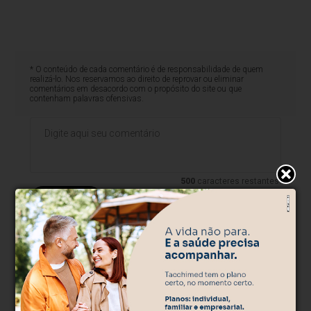
* O conteúdo de cada comentário é de responsabilidade de quem
realizá-lo. Nos reservamos ao direito de reprovar ou eliminar
comentários em desacordo com o propósito do site ou que
contenham palavras ofensivas.
500
caracteres restantes.
Comentar