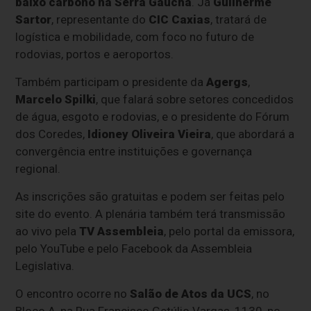
baixo carbono na Serra Gaúcha
. Já
Guilherme
Sartor
, representante do
CIC Caxias
, tratará de
logística e mobilidade, com foco no futuro de
rodovias, portos e aeroportos.
Também participam o presidente da
Agergs
,
Marcelo Spilki
, que falará sobre setores concedidos
de água, esgoto e rodovias, e o presidente do Fórum
dos Coredes,
Idioney Oliveira Vieira
, que abordará a
convergência entre instituições e governança
regional.
As inscrições são gratuitas e podem ser feitas pelo
site do evento. A plenária também terá transmissão
ao vivo pela
TV Assembleia
, pelo portal da emissora,
pelo YouTube e pelo Facebook da Assembleia
Legislativa.
O encontro ocorre no
Salão de Atos da UCS
, no
Bloco A, na Rua Francisco Getúlio Vargas, 1130, no