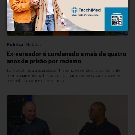
Política
Há 3 dias
Ex-vereador é condenado a mais de quatro
anos de prisão por racismo
Político utilizou a expressão “trabalho de gente branca” durante
pronunciamento na tribuna da Câmara; sentença ainda pode ser
contestada por meio de recurso