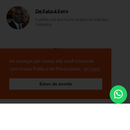
De Fato é Fato
A política da brecha no projeto do Vale dos
Vinhedos
Enquete
Ao navegar por nosso site você concorda
com nossa Política de Privacidade.
ler mais
Nenhuma enquete cadastrada
Estou de acordo
© Copyright 2026 - NB Notícias - Todos os direitos
reservados