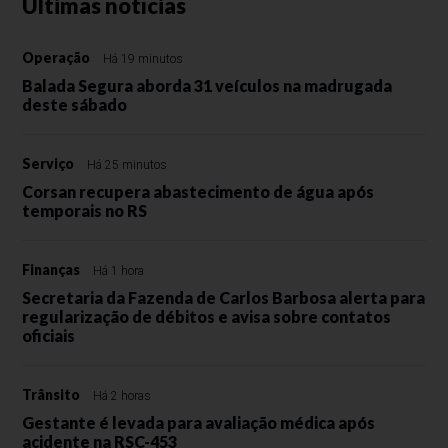
Últimas notícias
Operação
Há 19 minutos
Balada Segura aborda 31 veículos na madrugada
deste sábado
Serviço
Há 25 minutos
Corsan recupera abastecimento de água após
temporais no RS
Finanças
Há 1 hora
Secretaria da Fazenda de Carlos Barbosa alerta para
regularização de débitos e avisa sobre contatos
oficiais
Trânsito
Há 2 horas
Gestante é levada para avaliação médica após
acidente na RSC-453