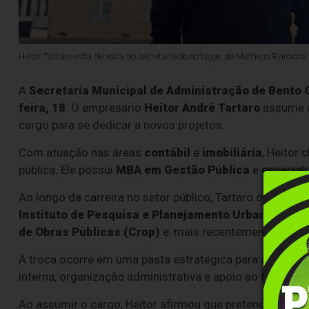
Heitor Tártaro está de volta ao secretariado no lugar de Matheus Barbosa
A
Secretaria Municipal de Administração de Bento
feira, 18
. O empresário
Heitor André Tartaro
assume a
cargo para se dedicar a novos projetos.
Com atuação nas áreas
contábil
e
imobiliária
, Heitor 
pública. Ele possui
MBA em Gestão Pública
e especial
Ao longo da carreira no setor público, Tartaro ocupou
Instituto de Pesquisa e Planejamento Urbano (Ipurb
de Obras Públicas (Crop)
e, mais recentemente,
secre
A troca ocorre em uma pasta estratégica para a máquina
interna, organização administrativa e apoio ao funcion
Ao assumir o cargo, Heitor afirmou que pretende dar c