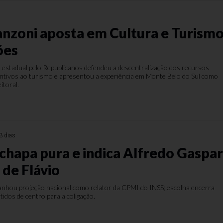
nzoni aposta em Cultura e Turism
ões
 estadual pelo Republicanos defendeu a descentralização dos recursos
centivos ao turismo e apresentou a experiência em Monte Belo do Sul como
eitoral.
3 dias
chapa pura e indica Alfredo Gaspa
 de Flávio
nhou projeção nacional como relator da CPMI do INSS; escolha encerra
rtidos de centro para a coligação.