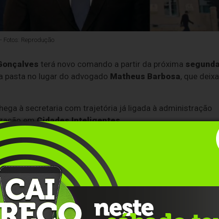
 - Fotos: Reprodução
 Gonçalves
terá novo comando a partir da próxima
segunda
 pasta no lugar do advogado
Matheus Barbosa
, que deixa
chega à secretaria com trajetória já ligada à administração
ização em
Cidades Inteligentes
.
 funções como
secretário adjunto de Finanças
,
diretor do
)
,
coordenador regional da 16ª Coordenadoria Regional
tário adjunto de Governo
.
 pública municipal, responsável por áreas ligadas à gestão
amento dos serviços do Executivo.
ontinuidade aos projetos em andamento e manter foco na