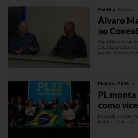
Política
Há 2 dias
Álvaro Ma
no Conex
Candidato a deputado
culturais, propôs in
principal credencial el
Eleições 2026
Há 
PL monta 
como vice
Deputado alagoano ga
tentativa de atrair pa