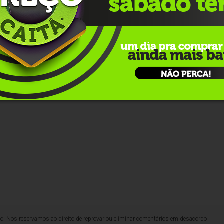
 um nome com passagem por diferentes setores da
amento e gestão.
hatsApp
lo. Nos reservamos ao direito de reprovar ou eliminar comentários em desacordo