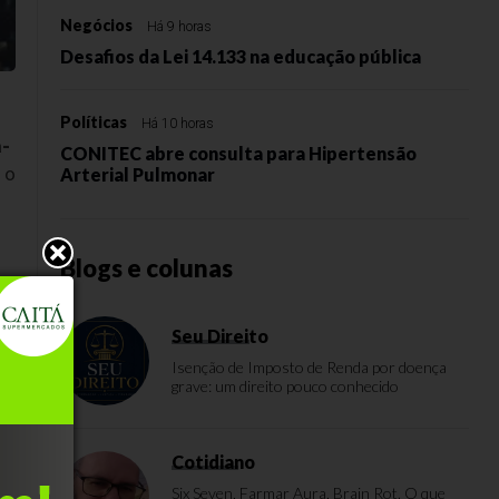
Negócios
Há 9 horas
Desafios da Lei 14.133 na educação pública
Políticas
Há 10 horas
-
CONITEC abre consulta para Hipertensão
 o
Arterial Pulmonar
Blogs e colunas
Seu Direito
Isenção de Imposto de Renda por doença
grave: um direito pouco conhecido
Cotidiano
Six Seven, Farmar Aura, Brain Rot. O que