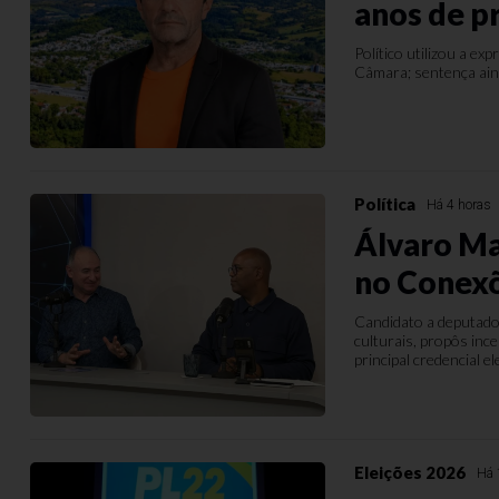
anos de p
Político utilizou a e
Câmara; sentença ain
Política
Há 4 horas
Álvaro Ma
no Conex
Candidato a deputado
culturais, propôs in
principal credencial el
Eleições 2026
Há 