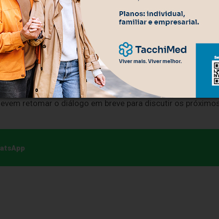
mente na eliminação das tarifas restantes. A aproximação
em outubro, é um fator que pode ter influenciado o recuo
ram o fortalecimento da cooperação no combate ao
crime
centes que desarticularam o fluxo financeiro das
, nos EUA, como uma rota utilizada para a evasão de divisas
e como “totalmente disposto” a intensificar as ações
devem retomar o diálogo em breve para discutir os próximo
hatsApp