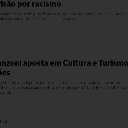
risão por racismo
xpressão “trabalho de gente branca” durante pronunciamento na tribuna da
da pode ser contestada por meio de recurso
nzoni aposta em Cultura e Turism
ões
 estadual pelo Republicanos defendeu a descentralização dos recursos
centivos ao turismo e apresentou a experiência em Monte Belo do Sul como
eitoral.
1 dia