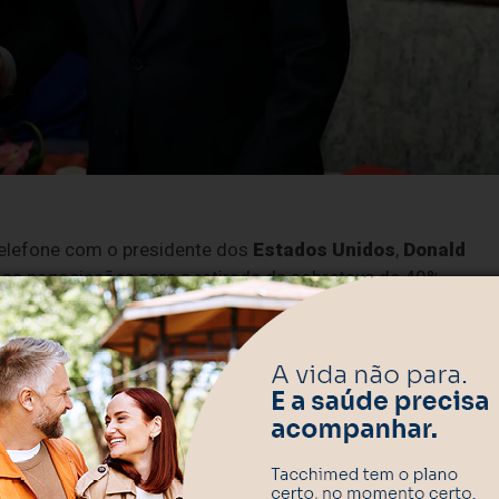
elefone com o presidente dos
Estados Unidos
,
Donald
ar as negociações para a retirada da sobretaxa de 40%
formações do
Planalto
, o diálogo foi “muito produtivo” e teve
ço, como
café
,
frutas tropicais
e
carne bovina
, cerca de
 sujeitas a tarifas adicionais. O governo brasileiro conside
a taxação de produtos industriais, que enfrentam dificuldade