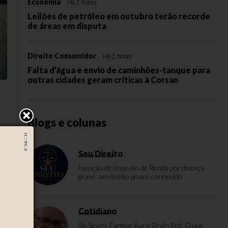
Economia
Há 2 horas
Leilões de petróleo em outubro terão recorde
de áreas em disputa
Direito Consumidor
Há 2 horas
Falta d’água e envio de caminhões-tanque para
outras cidades geram críticas à Corsan
Blogs e colunas
Seu Direito
Isenção de Imposto de Renda por doença
grave: um direito pouco conhecido
ra
s
Cotidiano
Six Seven, Farmar Aura, Brain Rot. O que