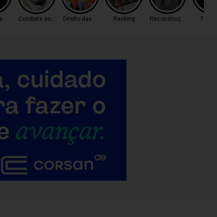
a
Combate ao Tráfico
Direito das Mulheres
Ranking
Reconstrução
Trânsi