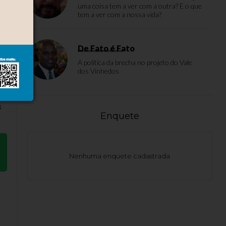
uma coisa tem a ver com a outra? E o que
tem a ver com a nossa vida?
De Fato é Fato
A política da brecha no projeto do Vale
dos Vinhedos
.
s
Enquete
Nenhuma enquete cadastrada