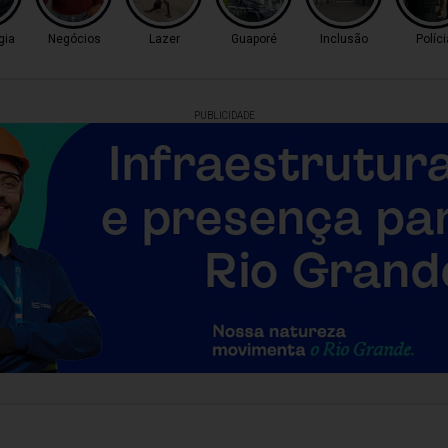
gia
Negócios
Lazer
Guaporé
Inclusão
Políci
PUBLICIDADE