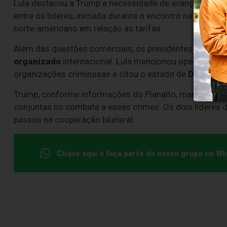
Lula destacou a Trump a necessidade de avançar rapida
entre os líderes, iniciada durante o encontro na
Malásia
norte-americano em relação às tarifas.
Além das questões comerciais, os presidentes aborda
organizado
internacional. Lula mencionou operações re
organizações criminosas e citou o estado de
Delaware
Trump, conforme informações do Planalto, manifestou-s
conjuntas no combate a esses crimes. Os dois líderes 
passos na cooperação bilateral.
Clique aqui e faça parte do nosso grupo no W