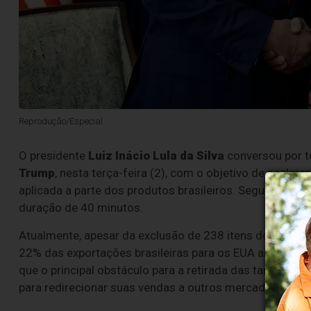
Reprodução/Especial
O presidente
Luiz Inácio Lula da Silva
conversou por t
Trump
, nesta terça-feira (2), com o objetivo de aceler
aplicada a parte dos produtos brasileiros. Segundo in
duração de 40 minutos.
Atualmente, apesar da exclusão de 238 itens do tarifa
22% das exportações brasileiras para os EUA ainda estão
que o principal obstáculo para a retirada das tarifas é 
para redirecionar suas vendas a outros mercados.