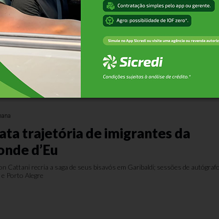
lioteca Castro Alves para prédio da
era questionamentos
cia da biblioteca para a antiga sede do Legislativo — imóvel que a associaçã
 — mobiliza frequentadores, que cobram laudo técnico e diálogo; prefeitur
r o local.
mana
ata trajetória de imigrantes da
onde d’Eu
on Cattani recria a saga de seus bisavós em Garibaldi; sessões de autógraf
 e Porto Alegre