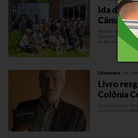
Ida da Bib
Câmara g
Anúncio de transferên
aponta como insalubre
diz que ainda vai avalia
Literatura
Há 1 se
Livro resg
Colônia C
Obra do escritor Airt
ocorrem em Garibaldi