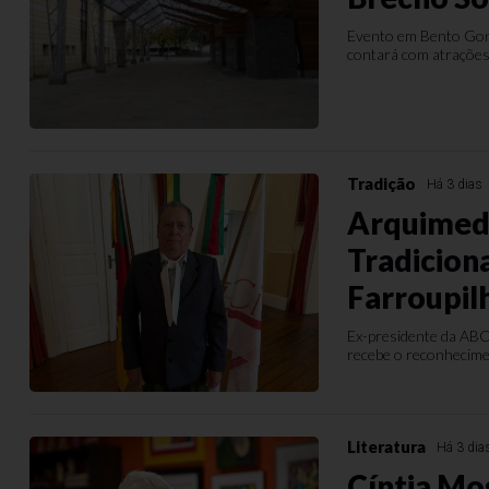
Evento em Bento Gonç
contará com atrações 
Tradição
Há 3 dias
Arquimede
Tradicion
Farroupil
Ex-presidente da ABC
recebe o reconhecimen
Literatura
Há 3 dia
Cíntia Mos