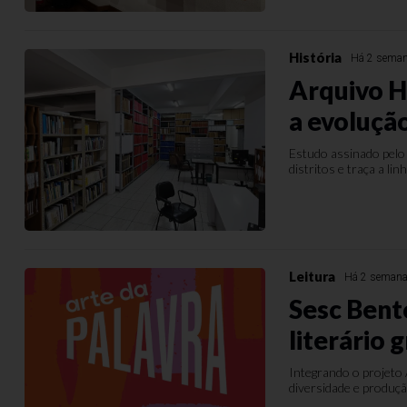
História
Há 2 sema
Arquivo Hi
a evolução
Estudo assinado pelo 
distritos e traça a li
Leitura
Há 2 seman
Sesc Bent
literário 
Integrando o projeto A
diversidade e produçã