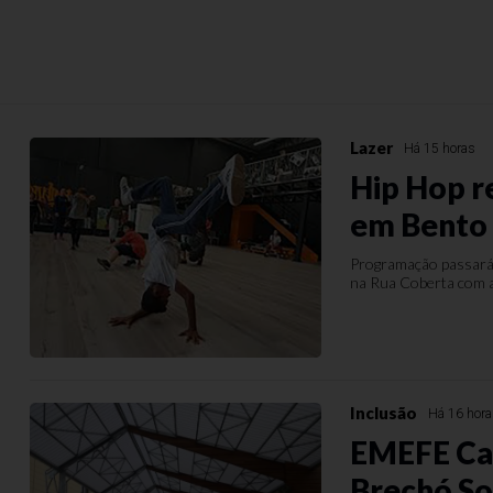
Lazer
Há 15 horas
Hip Hop re
em Bento
Programação passará 
na Rua Coberta com a
Inclusão
Há 16 hor
EMEFE Ca
Brechó So