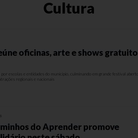
Cultura
úne oficinas, arte e shows gratuito
por escolas e entidades do município, culminando em grande festival abert
trações regionais e nacionais
as
minhos do Aprender promove
lidário neste sábado