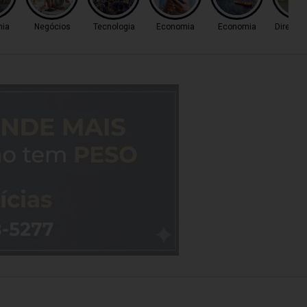
ia
Negócios
Tecnologia
Economia
Economia
Direito