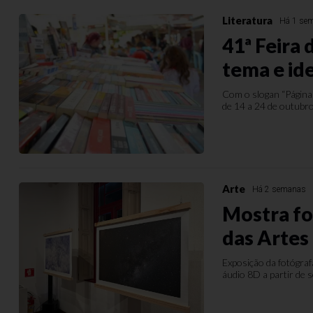
Literatura
Há 1 se
41ª Feira 
tema e id
Com o slogan “Páginas
de 14 a 24 de outubr
Arte
Há 2 semanas
Mostra fot
das Artes
Exposição da fotógraf
áudio 8D a partir de 