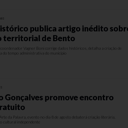
nas
stórico publica artigo inédito sobr
 territorial de Bento
coordenador Vagner Boni corrige dados históricos, detalha a criação de
nha do tempo administrativa do município
as
o Gonçalves promove encontro
gratuito
rte da Palavra, evento no dia 8 de agosto debaterá criação literária,
o cultural independente