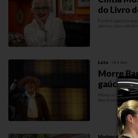
do Livro 
Escritora gaúcha apa
abertas, voos infinito
Luto
Há 4 dias
Morre Bag
gaúcha
Músico e compositor m
filho Ernesto Fagund
Mudança
Há 1 sem