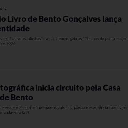
mana
do Livro de Bento Gonçalves lança
entidade
 abertas, voos infinitos”, evento homenageia os 120 anos do poeta e ocor
o de 2026
ográfica inicia circuito pela Casa
 de Bento
a Ezequiele Panizzi reúne imagens autorais, poesia e experiência imersiva e
segunda-feira (27)