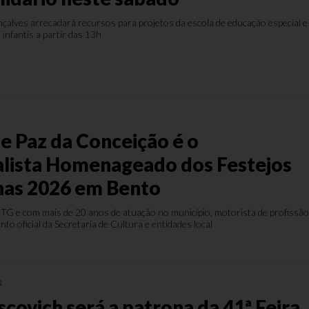
alves arrecadará recursos para projetos da escola de educação especial e
infantis a partir das 13h
 Paz da Conceição é o
alista Homenageado dos Festejos
has 2026 em Bento
TG e com mais de 20 anos de atuação no município, motorista de profissã
to oficial da Secretaria de Cultura e entidades local
s
covich será a patrona da 41ª Feira