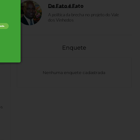
De Fato é Fato
A política da brecha no projeto do Vale
dos Vinhedos
o
a
Enquete
Nenhuma enquete cadastrada
os