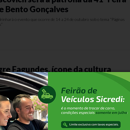
de Bento Gonçalves
drinhará o evento que ocorre de 14 a 24 de outubro sob o tema “Páginas
s”
re Fagundes, ícone da cultura
arcou a história do tradicionalismo do RS e teve o óbito confirmado pelo
es neste domingo
ana