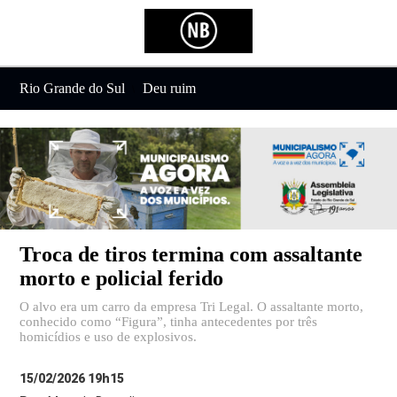
Rio Grande do Sul
Deu ruim
Troca de tiros termina com assaltante
morto e policial ferido
O alvo era um carro da empresa Tri Legal. O assaltante morto,
conhecido como “Figura”, tinha antecedentes por três
homicídios e uso de explosivos.
15/02/2026 19h15